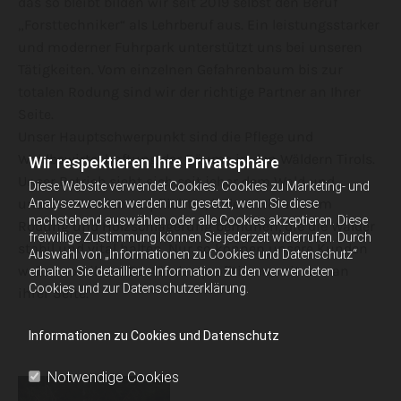
das so bleibt bilden wir seit 2019 selbst den Beruf
„Forsttechniker“ als Lehrberuf aus. Ein leistungsstarker
und moderner Fuhrpark unterstützt uns bei unseren
Tätigkeiten. Vom einzelnen Gefahrenbaum bis zur
totalen Rodung sind wir der richtige Partner an Ihrer
Seite.
Unser Hauptschwerpunkt sind die Pflege und
Waldbewirtschaftung der Bäume in den Wäldern Tirols.
Wir respektieren Ihre Privatsphäre
Unser Betrieb sieht sich seit jeher dem Wald und
Diese Website verwendet Cookies. Cookies zu Marketing- und
unseren Kunden verpflichtet, indem wir uns um
Analysezwecken werden nur gesetzt, wenn Sie diese
nachstehend auswählen oder alle Cookies akzeptieren. Diese
Rodung und Holzschlägerung bemühen, die die Wälder
freiwillige Zustimmung können Sie jederzeit widerrufen. Durch
stabil und vital halten. Nur so können unsere Kunden
Auswahl von „Informationen zu Cookies und Datenschutz“
weiter von ihren Beständen profitieren, mit uns an
erhalten Sie detaillierte Information zu den verwendeten
Cookies und zur Datenschutzerklärung.
ihrer Seite.
Informationen zu Cookies und Datenschutz
Notwendige Cookies