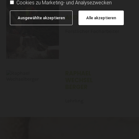
Cookies zu Marketing- und Analysezwecken
ANDRÉ KIECHL
Ausgewählte akzeptieren
Alle akzeptieren
Forstlicher Facharbeiter
RAPHAEL
WECHSEL
BERGER
Lehrling