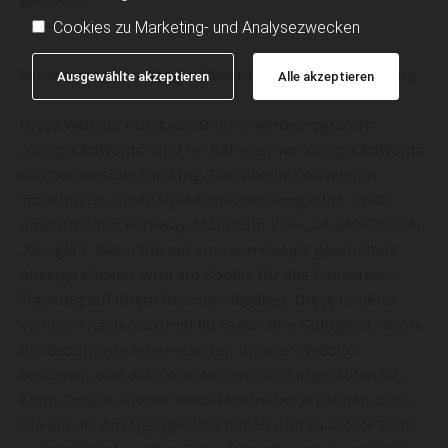
Cookies zu Marketing- und Analysezwecken
Verwendung von Google Adwords Conversion-Tracking
Ausgewählte akzeptieren
Alle akzeptieren
Diese Website nutzt das Online-Werbeprogramm
„Google AdWords“ und im Rahmen von Google AdWords
das Conversion-Tracking. Das Google Conversion
Tracking ist ein Analysedienst der Google Inc. (1600
Amphitheatre Parkway, Mountain View, CA 94043, USA;
„Google“). Wenn Sie auf eine von Google geschaltete
Anzeige klicken, wird ein Cookie für das Conversion-
Tracking auf Ihrem Rechner abgelegt. Diese Cookies
verlieren nach maximal 90 Tagen ihre Gültigkeit. Wenn
Sie bestimmte Internetseiten unserer Website
besuchen und das Cookie noch nicht abgelaufen ist,
kann Google und der Websitebetreiber erkennen, dass
Sie auf die Anzeige geklickt haben und zu dieser Seite