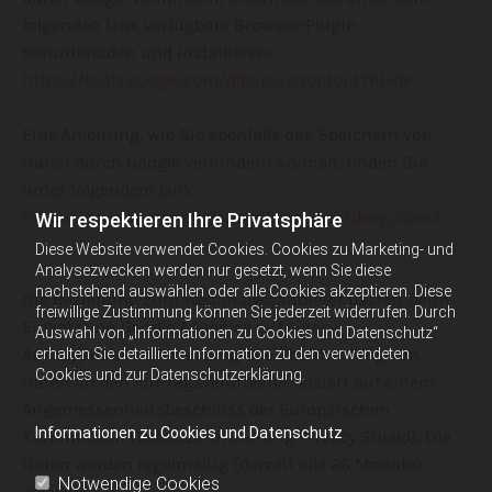
folgenden Link verfügbare Browser-Plugin
herunterladen und installieren:
https://tools.google.com/dlpage/gaoptout?hl=de
Eine Anleitung, wie Sie ebenfalls das Speichern von
Daten durch Google verhindern können, finden Sie
unter folgendem Link:
https://developers.google.com/analytics/devguides/...
Wir respektieren Ihre Privatsphäre
Diese Website verwendet Cookies. Cookies zu Marketing- und
Analysezwecken werden nur gesetzt, wenn Sie diese
nachstehend auswählen oder alle Cookies akzeptieren. Diese
Die Beziehung zum Webanalyseanbieter basiert beim
freiwillige Zustimmung können Sie jederzeit widerrufen. Durch
Einsatz von Google Analytics auf einer
Auswahl von „Informationen zu Cookies und Datenschutz“
Auftragsdatenverarbeitung. Die Übermittlung von
erhalten Sie detaillierte Information zu den verwendeten
Cookies und zur Datenschutzerklärung.
Daten an den Auftragsverarbeiter basiert auf einem
Angemessenheitsbeschluss der Europäischen
Informationen zu Cookies und Datenschutz
Kommission (Selbstzertifizierung Privacy Shield). Die
Daten werden regelmäßig (derzeit alle 26 Monate)
Notwendige Cookies
gelöscht.