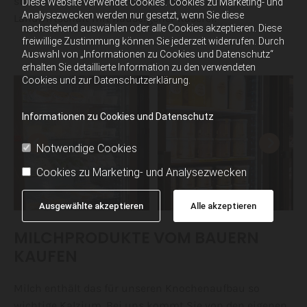
stammen ausnahmslos aus unserer Bio-
Diese Website verwendet Cookies. Cookies zu Marketing- und
Analysezwecken werden nur gesetzt, wenn Sie diese
Landwirtschaft mit hauseigener Käserei.
nachstehend auswählen oder alle Cookies akzeptieren. Diese
freiwillige Zustimmung können Sie jederzeit widerrufen. Durch
Auswahl von „Informationen zu Cookies und Datenschutz“
erhalten Sie detaillierte Information zu den verwendeten
Cookies und zur Datenschutzerklärung.
Informationen zu Cookies und Datenschutz
Notwendige Cookies
Cookies zu Marketing- und Analysezwecken
Ausgewählte akzeptieren
Alle akzeptieren
MILCHPRODUKTE VOM BAUERN
KAUFEN
Milch enthält das für unseren Knochenaufbau so
wichtige Kalzium. Bei uns kommt Sie von den eigenen