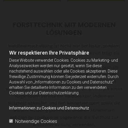
FORSTTECHNIK MIT MODERNEN
LÖSUNGEN
Waldbewirtschaftung ist nicht nur der Natur, sondern
Wir respektieren Ihre Privatsphäre
auch den Menschen verpflichtet. Zum einen trägt sie
Verantwortung zukünftigen Generationen gegenüber,
Diese Website verwendet Cookies. Cookies zu Marketing- und
Analysezwecken werden nur gesetzt, wenn Sie diese
zum anderen den Waldbesitzern. Wir tragen deshalb
nachstehend auswählen oder alle Cookies akzeptieren. Diese
Sorge, dass Ihr Wald weiterhin gesund bleibt und das
freiwillige Zustimmung können Sie jederzeit widerrufen. Durch
gewonnene Holz zu besten Preisen weiterverkauft
Auswahl von „Informationen zu Cookies und Datenschutz“
erhalten Sie detaillierte Information zu den verwendeten
werden kann. Über unseren Holzhandel bieten wir einen
Cookies und zur Datenschutzerklärung.
sorgenlosen Service für Waldbesitzer, indem wir
Nutzholz abkaufen und den Weitertransport sowie die
Informationen zu Cookies und Datenschutz
weitere Nutzung planen. Zu unseren Abnehmern
gehören beispielsweise Sägewerke, die Nutzholz zur
Notwendige Cookies
Bretterherstellung verwenden.