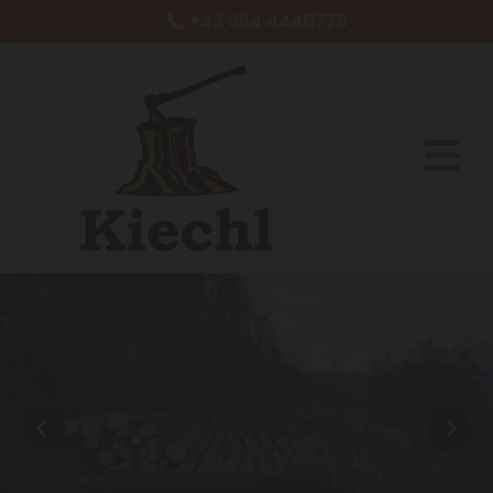
+43 664 4440775
