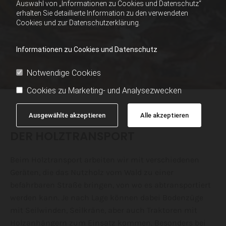
Auswahl von „Informationen zu Cookies und Datenschutz“
erhalten Sie detaillierte Information zu den verwendeten
Cookies und zur Datenschutzerklärung.
Informationen zu Cookies und Datenschutz
Notwendige Cookies
Cookies zu Marketing- und Analysezwecken
Ausgewählte akzeptieren
Alle akzeptieren
DER HOLZTRANSPORT
Beim Holztransport arbeiten wir mit verschiedenen
Geräten, die das Nutzholz vom Wald zu einer
befahrbaren Straße bringen, von wo es abtransportiert
werden kann. Je nach Lage können dabei Bodenzüge
mit Seilwinden, Seilkräne, aber auch Traktoren mit
Holzanhängern zum Einsatz kommen. Besonders bei