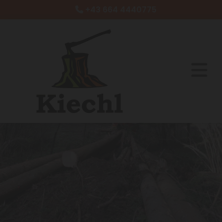
+43 664 4440775
